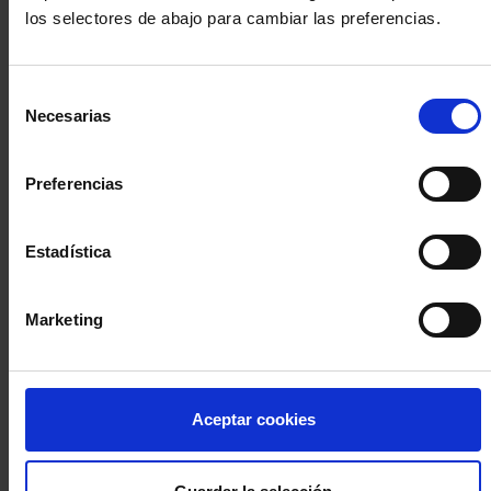
los selectores de abajo para cambiar las preferencias.
INICIA SESIÓN (Abogados y abogadas)
Selección
Accede con el carné colegial y tu firma electrónica ACA
Necesarias
de
Si es la primera vez que accedes al Sistema de Acceso Único de
consentimiento
la Abogacía recuerda que debes antes registrarte para aceptar
la política de privacidad y protección de datos a través de este
Preferencias
enlace, pulsando
aquí
Estadística
Entrar con ACA Plus
Marketing
¿No tienes cuenta?
Aceptar cookies
Regístrate