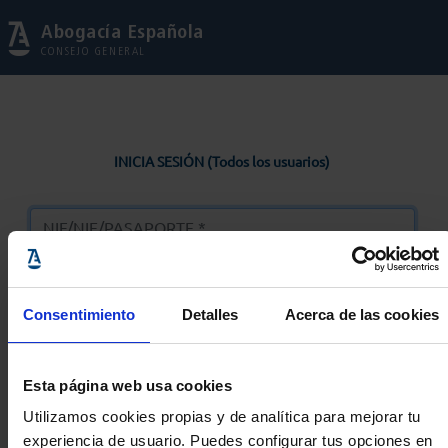
Abogacía Española
CONSEJO GENERAL
INICIA SESIÓN (Todos los usuarios)
Consentimiento
Detalles
Acerca de las cookies
Entrar
Esta página web usa cookies
Solicitar Contraseña
Utilizamos cookies propias y de analítica para mejorar tu
experiencia de usuario. Puedes configurar tus opciones en