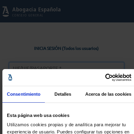
Abogacía Española
CONSEJO GENERAL
INICIA SESIÓN (Todos los usuarios)
Consentimiento
Detalles
Acerca de las cookies
Entrar
Esta página web usa cookies
Solicitar Contraseña
Utilizamos cookies propias y de analítica para mejorar tu
experiencia de usuario. Puedes configurar tus opciones en