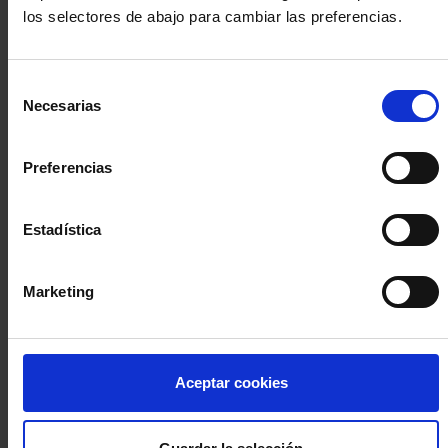
los selectores de abajo para cambiar las preferencias.
INICIA SESIÓN (Abogados y abogadas)
Selección
Accede con el carné colegial y tu firma electrónica ACA
Necesarias
de
Si es la primera vez que accedes al Sistema de Acceso Único de
consentimiento
la Abogacía recuerda que debes antes registrarte para aceptar
la política de privacidad y protección de datos a través de este
Preferencias
enlace, pulsando
aquí
Estadística
Entrar con ACA Plus
Marketing
¿No tienes cuenta?
Aceptar cookies
Regístrate