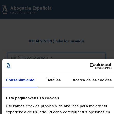
Abogacía Española
CONSEJO GENERAL
INICIA SESIÓN (Todos los usuarios)
Consentimiento
Detalles
Acerca de las cookies
Entrar
Esta página web usa cookies
Solicitar Contraseña
Utilizamos cookies propias y de analítica para mejorar tu
experiencia de usuario. Puedes configurar tus opciones en