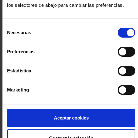
los selectores de abajo para cambiar las preferencias.
INICIA SESIÓN (Abogados y abogadas)
Selección
Accede con el carné colegial y tu firma electrónica ACA
Necesarias
de
Si es la primera vez que accedes al Sistema de Acceso Único de
consentimiento
la Abogacía recuerda que debes antes registrarte para aceptar
la política de privacidad y protección de datos a través de este
Preferencias
enlace, pulsando
aquí
Estadística
Entrar con ACA Plus
Marketing
¿No tienes cuenta?
Aceptar cookies
Regístrate