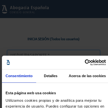
Abogacía Española
CONSEJO GENERAL
INICIA SESIÓN (Todos los usuarios)
Consentimiento
Detalles
Acerca de las cookies
Entrar
Esta página web usa cookies
Solicitar Contraseña
Utilizamos cookies propias y de analítica para mejorar tu
experiencia de usuario. Puedes configurar tus opciones en