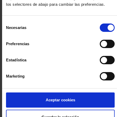
los selectores de abajo para cambiar las preferencias.
INICIA SESIÓN (Abogados y abogadas)
Selección
Accede con el carné colegial y tu firma electrónica ACA
Necesarias
de
Si es la primera vez que accedes al Sistema de Acceso Único de
consentimiento
la Abogacía recuerda que debes antes registrarte para aceptar
la política de privacidad y protección de datos a través de este
Preferencias
enlace, pulsando
aquí
Estadística
Entrar con ACA Plus
Marketing
¿No tienes cuenta?
Aceptar cookies
Regístrate