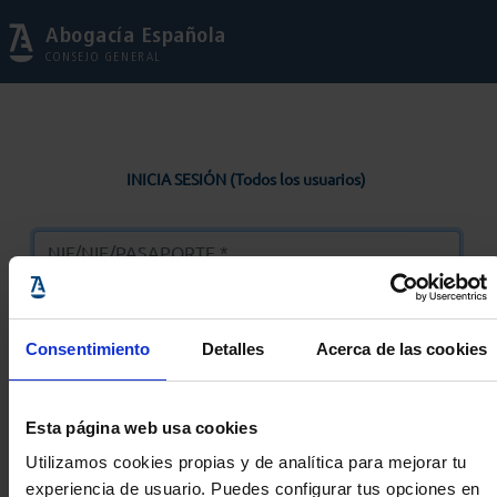
Abogacía Española
CONSEJO GENERAL
INICIA SESIÓN (Todos los usuarios)
Consentimiento
Detalles
Acerca de las cookies
Entrar
Esta página web usa cookies
Solicitar Contraseña
Utilizamos cookies propias y de analítica para mejorar tu
experiencia de usuario. Puedes configurar tus opciones en