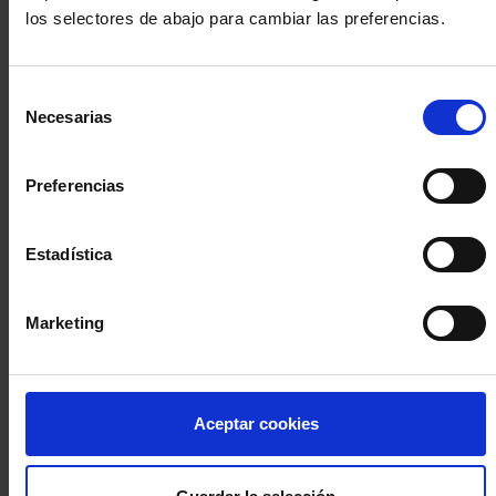
los selectores de abajo para cambiar las preferencias.
INICIA SESIÓN (Abogados y abogadas)
Selección
Accede con el carné colegial y tu firma electrónica ACA
Necesarias
de
Si es la primera vez que accedes al Sistema de Acceso Único de
consentimiento
la Abogacía recuerda que debes antes registrarte para aceptar
la política de privacidad y protección de datos a través de este
Preferencias
enlace, pulsando
aquí
Estadística
Entrar con ACA Plus
Marketing
¿No tienes cuenta?
Aceptar cookies
Regístrate