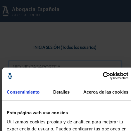
Abogacía Española
CONSEJO GENERAL
INICIA SESIÓN (Todos los usuarios)
Consentimiento
Detalles
Acerca de las cookies
Entrar
Esta página web usa cookies
Solicitar Contraseña
Utilizamos cookies propias y de analítica para mejorar tu
experiencia de usuario. Puedes configurar tus opciones en