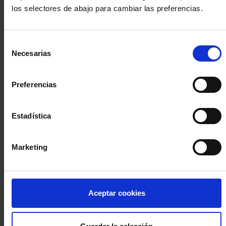
los selectores de abajo para cambiar las preferencias.
INICIA SESIÓN (Abogados y abogadas)
Selección
Accede con el carné colegial y tu firma electrónica ACA
Necesarias
de
Si es la primera vez que accedes al Sistema de Acceso Único de
consentimiento
la Abogacía recuerda que debes antes registrarte para aceptar
la política de privacidad y protección de datos a través de este
Preferencias
enlace, pulsando
aquí
Estadística
Entrar con ACA Plus
Marketing
¿No tienes cuenta?
Aceptar cookies
Regístrate