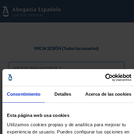
Abogacía Española
CONSEJO GENERAL
INICIA SESIÓN (Todos los usuarios)
Consentimiento
Detalles
Acerca de las cookies
Entrar
Esta página web usa cookies
Solicitar Contraseña
Utilizamos cookies propias y de analítica para mejorar tu
experiencia de usuario. Puedes configurar tus opciones en