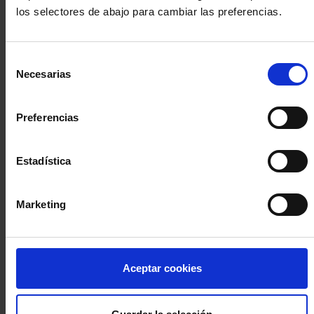
los selectores de abajo para cambiar las preferencias.
INICIA SESIÓN (Abogados y abogadas)
Selección
Accede con el carné colegial y tu firma electrónica ACA
Necesarias
de
Si es la primera vez que accedes al Sistema de Acceso Único de
consentimiento
la Abogacía recuerda que debes antes registrarte para aceptar
la política de privacidad y protección de datos a través de este
Preferencias
enlace, pulsando
aquí
Estadística
Entrar con ACA Plus
Marketing
¿No tienes cuenta?
Aceptar cookies
Regístrate