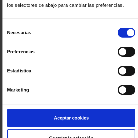
los selectores de abajo para cambiar las preferencias.
INICIA SESIÓN (Abogados y abogadas)
Selección
Accede con el carné colegial y tu firma electrónica ACA
Necesarias
de
Si es la primera vez que accedes al Sistema de Acceso Único de
consentimiento
la Abogacía recuerda que debes antes registrarte para aceptar
la política de privacidad y protección de datos a través de este
Preferencias
enlace, pulsando
aquí
Estadística
Entrar con ACA Plus
Marketing
¿No tienes cuenta?
Aceptar cookies
Regístrate