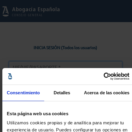
Abogacía Española
CONSEJO GENERAL
INICIA SESIÓN (Todos los usuarios)
Consentimiento
Detalles
Acerca de las cookies
Entrar
Esta página web usa cookies
Solicitar Contraseña
Utilizamos cookies propias y de analítica para mejorar tu
experiencia de usuario. Puedes configurar tus opciones en