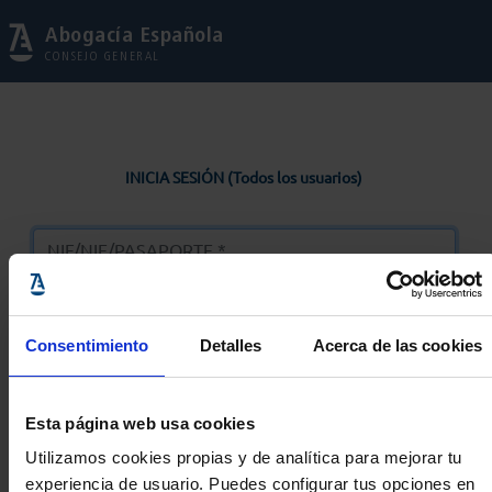
Abogacía Española
CONSEJO GENERAL
INICIA SESIÓN (Todos los usuarios)
Consentimiento
Detalles
Acerca de las cookies
Entrar
Esta página web usa cookies
Solicitar Contraseña
Utilizamos cookies propias y de analítica para mejorar tu
experiencia de usuario. Puedes configurar tus opciones en