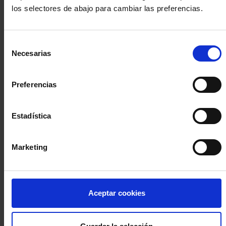
los selectores de abajo para cambiar las preferencias.
INICIA SESIÓN (Abogados y abogadas)
Selección
Accede con el carné colegial y tu firma electrónica ACA
Necesarias
de
Si es la primera vez que accedes al Sistema de Acceso Único de
consentimiento
la Abogacía recuerda que debes antes registrarte para aceptar
la política de privacidad y protección de datos a través de este
Preferencias
enlace, pulsando
aquí
Estadística
Entrar con ACA Plus
Marketing
¿No tienes cuenta?
Aceptar cookies
Regístrate