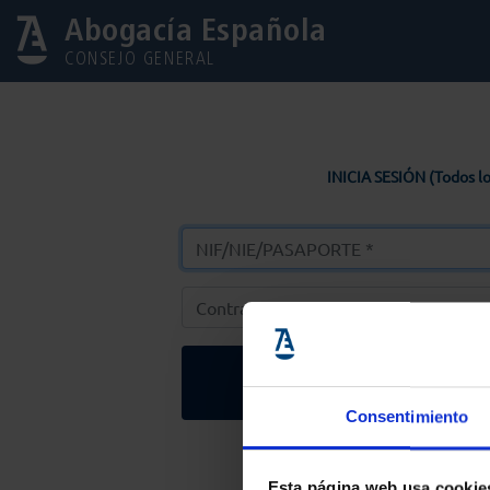
Abogacía Española
CONSEJO GENERAL
INICIA SESIÓN (Todos lo
Entrar
Consentimiento
Solicitar Contr
Esta página web usa cookie