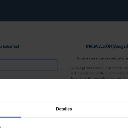
s usuarios)
INICIA SESIÓN (Abogad
Accede con el carné colegial y t
Si es la primera vez que accedes al 
la Abogacía recuerda que debes ante
la política de privacidad y protecció
enlace, pulsan
Entrar con AC
Detalles
aseña
s