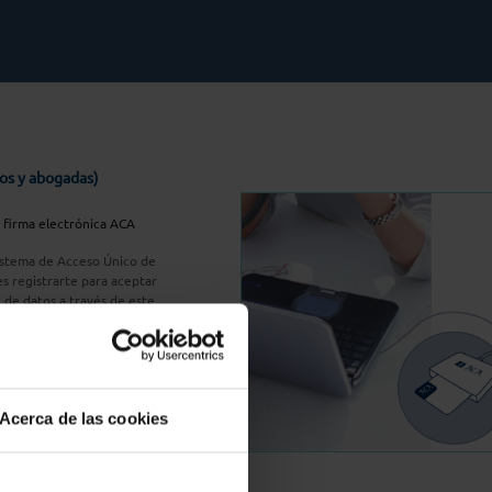
os y abogadas)
u firma electrónica ACA
Sistema de Acceso Único de
s registrarte para aceptar
n de datos a través de este
do
aquí
A Plus
Acerca de las cookies