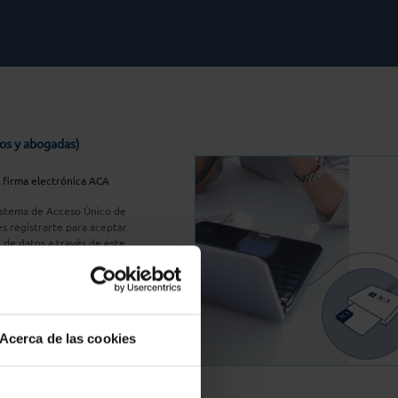
os y abogadas)
u firma electrónica ACA
Sistema de Acceso Único de
s registrarte para aceptar
n de datos a través de este
do
aquí
A Plus
Acerca de las cookies