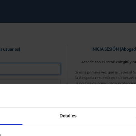
s usuarios)
INICIA SESIÓN (Abogad
Accede con el carné colegial y t
Si es la primera vez que accedes al 
la Abogacía recuerda que debes ante
la política de privacidad y protecció
enlace, pulsan
Entrar con AC
Detalles
aseña
s