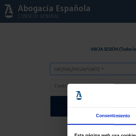
Abogacía Española
CONSEJO GENERAL
INICIA SESIÓN (Todos lo
Entrar
Consentimiento
Solicitar Contr
Esta página web usa cookie