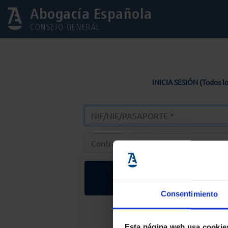
Abogacía Española
CONSEJO GENERAL
INICIA SESIÓN (Todos lo
Entrar
Consentimiento
Solicitar Contr
Esta página web usa cookie