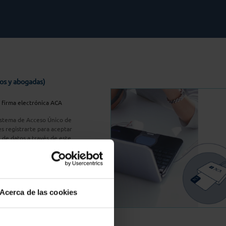
os y abogadas)
u firma electrónica ACA
Sistema de Acceso Único de
s registrarte para aceptar
n de datos a través de este
do
aquí
A Plus
Acerca de las cookies