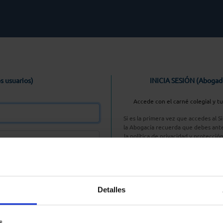
s usuarios)
INICIA SESIÓN (Abogad
Accede con el carné colegial y t
Si es la primera vez que accedes al 
la Abogacía recuerda que debes ante
la política de privacidad y protecció
enlace, pulsan
Entrar con AC
Detalles
aseña
s