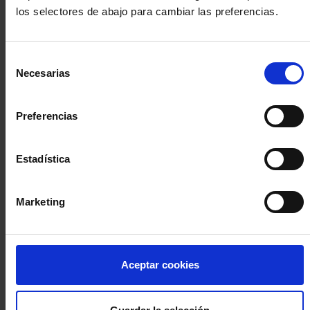
los selectores de abajo para cambiar las preferencias.
INICIA SESIÓN (Abogados y abogadas)
Selección
Accede con el carné colegial y tu firma electrónica ACA
Necesarias
de
Si es la primera vez que accedes al Sistema de Acceso Único de
consentimiento
la Abogacía recuerda que debes antes registrarte para aceptar
la política de privacidad y protección de datos a través de este
Preferencias
enlace, pulsando
aquí
Estadística
Entrar con ACA Plus
Marketing
¿No tienes cuenta?
Aceptar cookies
Regístrate