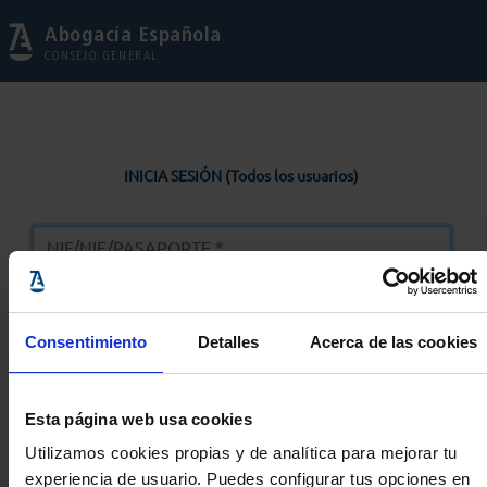
Abogacía Española
CONSEJO GENERAL
INICIA SESIÓN (Todos los usuarios)
Consentimiento
Detalles
Acerca de las cookies
Entrar
Esta página web usa cookies
Solicitar Contraseña
Utilizamos cookies propias y de analítica para mejorar tu
experiencia de usuario. Puedes configurar tus opciones en