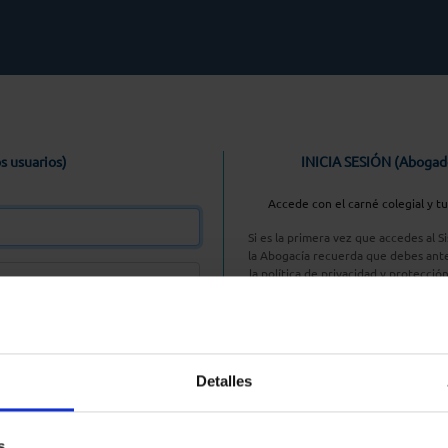
s usuarios)
INICIA SESIÓN (Abogad
Accede con el carné colegial y t
Si es la primera vez que accedes al 
la Abogacía recuerda que debes ante
la política de privacidad y protecció
enlace, pulsan
Entrar con AC
Detalles
aseña
s