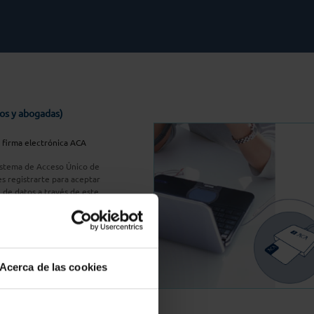
os y abogadas)
u firma electrónica ACA
Sistema de Acceso Único de
s registrarte para aceptar
n de datos a través de este
do
aquí
A Plus
Acerca de las cookies