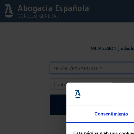
Abogacía Española
CONSEJO GENERAL
INICIA SESIÓN (Todos lo
Entrar
Consentimiento
Solicitar Contr
Esta página web usa cookie