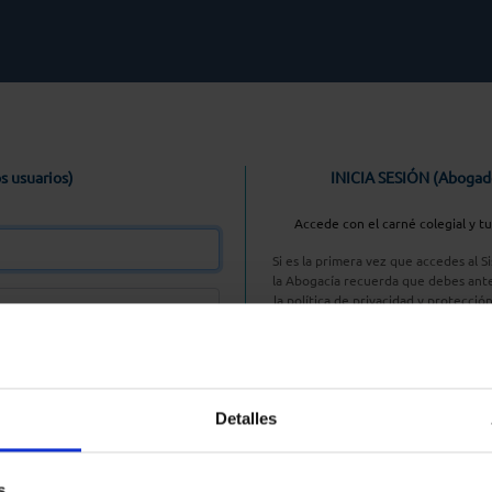
s usuarios)
INICIA SESIÓN (Abogad
Accede con el carné colegial y t
Si es la primera vez que accedes al 
la Abogacía recuerda que debes ante
la política de privacidad y protecció
enlace, pulsan
Entrar con AC
Detalles
aseña
s