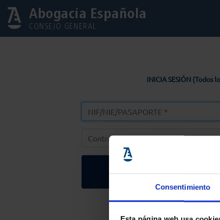
Abogacía Española
CONSEJO GENERAL
INICIA SESIÓN (Todos lo
Entrar
Consentimiento
Solicitar Contr
Esta página web usa cookie