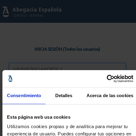
Abogacía Española
CONSEJO GENERAL
INICIA SESIÓN (Todos los usuarios)
Consentimiento
Detalles
Acerca de las cookies
Entrar
Esta página web usa cookies
Solicitar Contraseña
Utilizamos cookies propias y de analítica para mejorar tu
experiencia de usuario. Puedes configurar tus opciones en