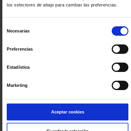
los selectores de abajo para cambiar las preferencias.
INICIA SESIÓN (Abogados y abogadas)
Selección
Accede con el carné colegial y tu firma electrónica ACA
Necesarias
de
Si es la primera vez que accedes al Sistema de Acceso Único de
consentimiento
la Abogacía recuerda que debes antes registrarte para aceptar
la política de privacidad y protección de datos a través de este
Preferencias
enlace, pulsando
aquí
Estadística
Entrar con ACA Plus
Marketing
¿No tienes cuenta?
Aceptar cookies
Regístrate