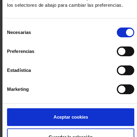
los selectores de abajo para cambiar las preferencias.
INICIA SESIÓN (Abogados y abogadas)
Selección
Accede con el carné colegial y tu firma electrónica ACA
Necesarias
de
Si es la primera vez que accedes al Sistema de Acceso Único de
consentimiento
la Abogacía recuerda que debes antes registrarte para aceptar
la política de privacidad y protección de datos a través de este
Preferencias
enlace, pulsando
aquí
Estadística
Entrar con ACA Plus
Marketing
¿No tienes cuenta?
Aceptar cookies
Regístrate