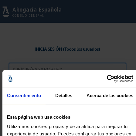
Abogacía Española
CONSEJO GENERAL
INICIA SESIÓN (Todos los usuarios)
Consentimiento
Detalles
Acerca de las cookies
Entrar
Esta página web usa cookies
Solicitar Contraseña
Utilizamos cookies propias y de analítica para mejorar tu
experiencia de usuario. Puedes configurar tus opciones en