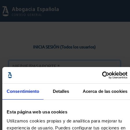
Abogacía Española
CONSEJO GENERAL
INICIA SESIÓN (Todos los usuarios)
Consentimiento
Detalles
Acerca de las cookies
Entrar
Esta página web usa cookies
Solicitar Contraseña
Utilizamos cookies propias y de analítica para mejorar tu
experiencia de usuario. Puedes configurar tus opciones en