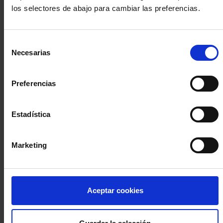
los selectores de abajo para cambiar las preferencias.
INICIA SESIÓN (Abogados y abogadas)
Selección
Accede con el carné colegial y tu firma electrónica ACA
Necesarias
de
Si es la primera vez que accedes al Sistema de Acceso Único de
consentimiento
la Abogacía recuerda que debes antes registrarte para aceptar
la política de privacidad y protección de datos a través de este
Preferencias
enlace, pulsando
aquí
Estadística
Entrar con ACA Plus
Marketing
¿No tienes cuenta?
Aceptar cookies
Regístrate