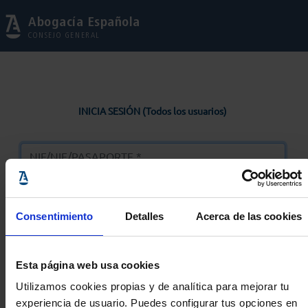
Abogacía Española
CONSEJO GENERAL
INICIA SESIÓN (Todos los usuarios)
Consentimiento
Detalles
Acerca de las cookies
Entrar
Esta página web usa cookies
Solicitar Contraseña
Utilizamos cookies propias y de analítica para mejorar tu
experiencia de usuario. Puedes configurar tus opciones en