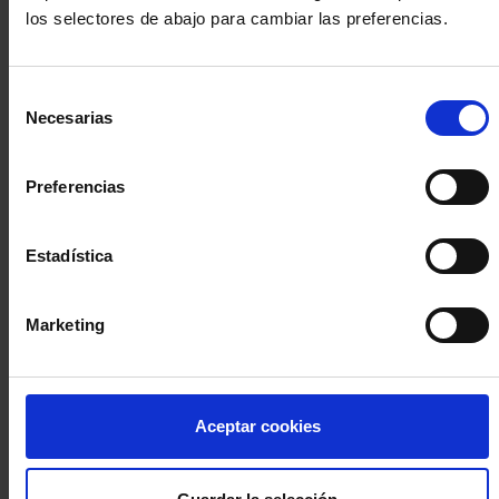
los selectores de abajo para cambiar las preferencias.
INICIA SESIÓN (Abogados y abogadas)
Selección
Accede con el carné colegial y tu firma electrónica ACA
Necesarias
de
Si es la primera vez que accedes al Sistema de Acceso Único de
consentimiento
la Abogacía recuerda que debes antes registrarte para aceptar
la política de privacidad y protección de datos a través de este
Preferencias
enlace, pulsando
aquí
Estadística
Entrar con ACA Plus
Marketing
¿No tienes cuenta?
Aceptar cookies
Regístrate