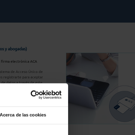
os y abogadas)
u firma electrónica ACA
Sistema de Acceso Único de
s registrarte para aceptar
n de datos a través de este
do
aquí
A Plus
Acerca de las cookies