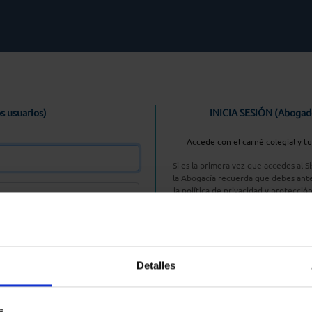
s usuarios)
INICIA SESIÓN (Abogad
Accede con el carné colegial y t
Si es la primera vez que accedes al 
la Abogacía recuerda que debes ante
la política de privacidad y protecció
enlace, pulsan
Entrar con AC
Detalles
aseña
s