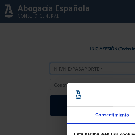
Abogacía Española
CONSEJO GENERAL
INICIA SESIÓN (Todos lo
Entrar
Consentimiento
Solicitar Contr
Esta página web usa cookie