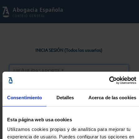
Abogacía Española
CONSEJO GENERAL
INICIA SESIÓN (Todos los usuarios)
Consentimiento
Detalles
Acerca de las cookies
Entrar
Esta página web usa cookies
Solicitar Contraseña
Utilizamos cookies propias y de analítica para mejorar tu
experiencia de usuario. Puedes configurar tus opciones en