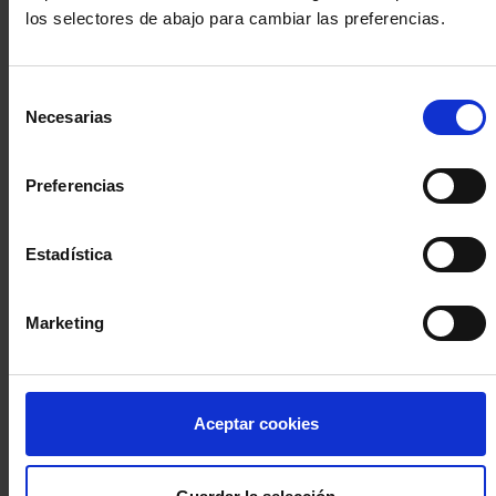
los selectores de abajo para cambiar las preferencias.
INICIA SESIÓN (Abogados y abogadas)
Selección
Accede con el carné colegial y tu firma electrónica ACA
Necesarias
de
Si es la primera vez que accedes al Sistema de Acceso Único de
consentimiento
la Abogacía recuerda que debes antes registrarte para aceptar
la política de privacidad y protección de datos a través de este
Preferencias
enlace, pulsando
aquí
Estadística
Entrar con ACA Plus
Marketing
¿No tienes cuenta?
Aceptar cookies
Regístrate