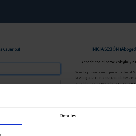
s usuarios)
INICIA SESIÓN (Abogad
Accede con el carné colegial y t
Si es la primera vez que accedes al 
la Abogacía recuerda que debes ante
la política de privacidad y protecció
enlace, pulsan
Entrar con AC
Detalles
aseña
s