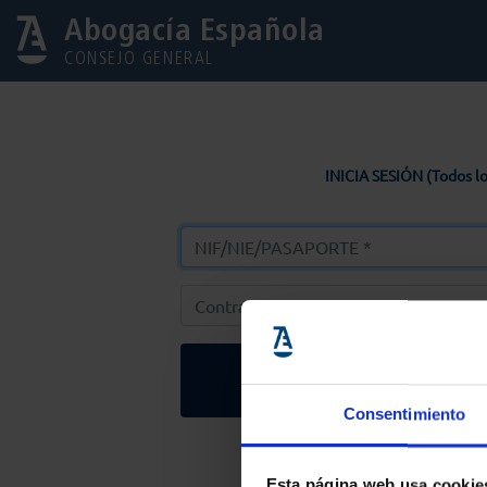
Abogacía Española
CONSEJO GENERAL
INICIA SESIÓN (Todos lo
Entrar
Consentimiento
Solicitar Contr
Esta página web usa cookie