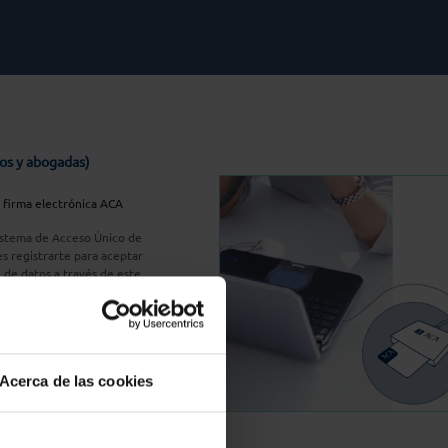
os y abogadas)
u firma electrónica ACA
Sistema de Acceso Único de
s registrarte para aceptar
n de datos a través de este
do
aquí
A Plus
Acerca de las cookies