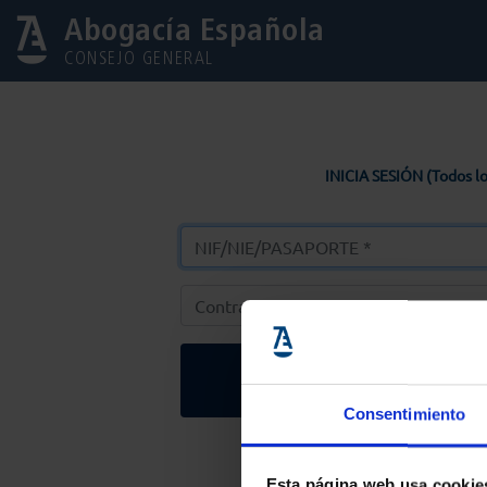
Abogacía Española
CONSEJO GENERAL
INICIA SESIÓN (Todos lo
Entrar
Consentimiento
Solicitar Contr
Esta página web usa cookie