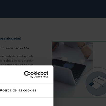
os y abogadas)
u firma electrónica ACA
Sistema de Acceso Único de
s registrarte para aceptar
n de datos a través de este
do
aquí
A Plus
Acerca de las cookies