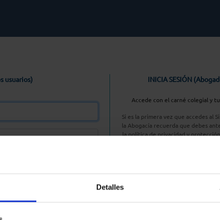
s usuarios)
INICIA SESIÓN (Abogad
Accede con el carné colegial y t
Si es la primera vez que accedes al 
la Abogacía recuerda que debes ante
la política de privacidad y protecció
enlace, pulsan
Entrar con AC
Detalles
aseña
s