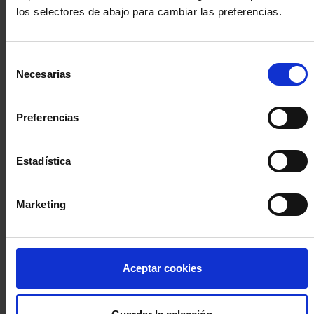
los selectores de abajo para cambiar las preferencias.
INICIA SESIÓN (Abogados y abogadas)
Selección
Accede con el carné colegial y tu firma electrónica ACA
Necesarias
de
Si es la primera vez que accedes al Sistema de Acceso Único de
consentimiento
la Abogacía recuerda que debes antes registrarte para aceptar
la política de privacidad y protección de datos a través de este
Preferencias
enlace, pulsando
aquí
Estadística
Entrar con ACA Plus
Marketing
¿No tienes cuenta?
Aceptar cookies
Regístrate