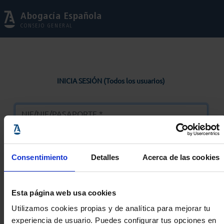
Abogacía Española
CONSEJO GENERAL
INICIA SESIÓN (Todos los usuarios)
Consentimiento
Detalles
Acerca de las cookies
Entrar
Esta página web usa cookies
Solicitar Contraseña
Utilizamos cookies propias y de analítica para mejorar tu
experiencia de usuario. Puedes configurar tus opciones en