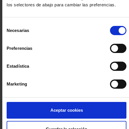
los selectores de abajo para cambiar las preferencias.
INICIA SESIÓN (Abogados y abogadas)
Selección
Accede con el carné colegial y tu firma electrónica ACA
Necesarias
de
Si es la primera vez que accedes al Sistema de Acceso Único de
consentimiento
la Abogacía recuerda que debes antes registrarte para aceptar
la política de privacidad y protección de datos a través de este
Preferencias
enlace, pulsando
aquí
Estadística
Entrar con ACA Plus
Marketing
¿No tienes cuenta?
Aceptar cookies
Regístrate