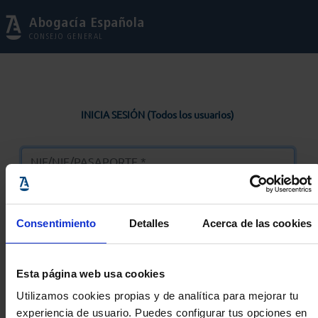
Abogacía Española
CONSEJO GENERAL
INICIA SESIÓN (Todos los usuarios)
Consentimiento
Detalles
Acerca de las cookies
Entrar
Esta página web usa cookies
Solicitar Contraseña
Utilizamos cookies propias y de analítica para mejorar tu
experiencia de usuario. Puedes configurar tus opciones en