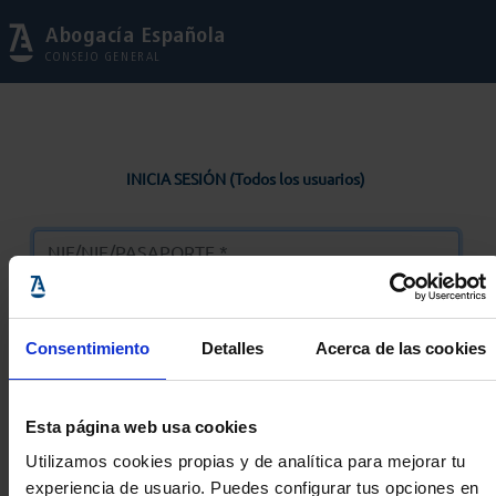
Abogacía Española
CONSEJO GENERAL
INICIA SESIÓN (Todos los usuarios)
Consentimiento
Detalles
Acerca de las cookies
Entrar
Esta página web usa cookies
Solicitar Contraseña
Utilizamos cookies propias y de analítica para mejorar tu
experiencia de usuario. Puedes configurar tus opciones en