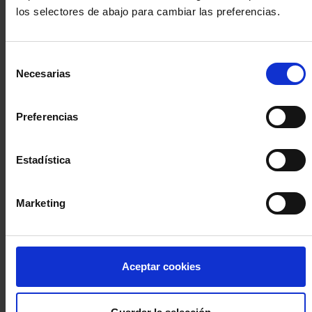
los selectores de abajo para cambiar las preferencias.
INICIA SESIÓN (Abogados y abogadas)
Selección
Accede con el carné colegial y tu firma electrónica ACA
Necesarias
de
Si es la primera vez que accedes al Sistema de Acceso Único de
consentimiento
la Abogacía recuerda que debes antes registrarte para aceptar
la política de privacidad y protección de datos a través de este
Preferencias
enlace, pulsando
aquí
Estadística
Entrar con ACA Plus
Marketing
¿No tienes cuenta?
Aceptar cookies
Regístrate