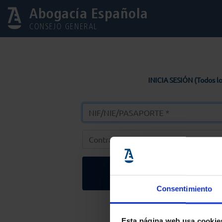
Abogacía Española
CONSEJO GENERAL
INICIA SESIÓN (Todos lo
Entrar
Consentimiento
Solicitar Contr
Esta página web usa cookie