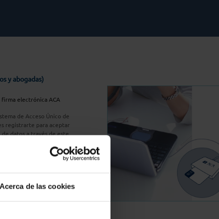
os y abogadas)
u firma electrónica ACA
Sistema de Acceso Único de
s registrarte para aceptar
n de datos a través de este
do
aquí
A Plus
Acerca de las cookies