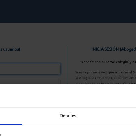
s usuarios)
INICIA SESIÓN (Abogad
Accede con el carné colegial y t
Si es la primera vez que accedes al 
la Abogacía recuerda que debes ante
la política de privacidad y protecció
enlace, pulsan
Entrar con AC
Detalles
aseña
s