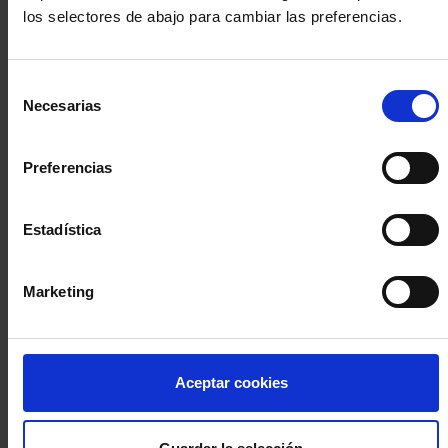
los selectores de abajo para cambiar las preferencias.
INICIA SESIÓN (Abogados y abogadas)
Selección
Accede con el carné colegial y tu firma electrónica ACA
Necesarias
de
Si es la primera vez que accedes al Sistema de Acceso Único de
consentimiento
la Abogacía recuerda que debes antes registrarte para aceptar
la política de privacidad y protección de datos a través de este
Preferencias
enlace, pulsando
aquí
Estadística
Entrar con ACA Plus
Marketing
¿No tienes cuenta?
Aceptar cookies
Regístrate