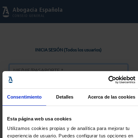
Abogacía Española
CONSEJO GENERAL
INICIA SESIÓN (Todos los usuarios)
Consentimiento
Detalles
Acerca de las cookies
Entrar
Esta página web usa cookies
Solicitar Contraseña
Utilizamos cookies propias y de analítica para mejorar tu
experiencia de usuario. Puedes configurar tus opciones en