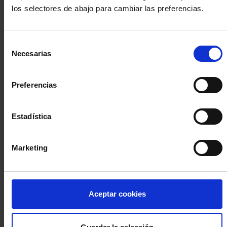
los selectores de abajo para cambiar las preferencias.
INICIA SESIÓN (Abogados y abogadas)
Selección
Accede con el carné colegial y tu firma electrónica ACA
Necesarias
de
Si es la primera vez que accedes al Sistema de Acceso Único de
consentimiento
la Abogacía recuerda que debes antes registrarte para aceptar
la política de privacidad y protección de datos a través de este
Preferencias
enlace, pulsando
aquí
Estadística
Entrar con ACA Plus
Marketing
¿No tienes cuenta?
Aceptar cookies
Regístrate