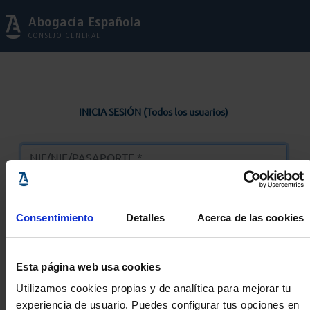
Abogacía Española
CONSEJO GENERAL
INICIA SESIÓN (Todos los usuarios)
Consentimiento
Detalles
Acerca de las cookies
Entrar
Esta página web usa cookies
Solicitar Contraseña
Utilizamos cookies propias y de analítica para mejorar tu
experiencia de usuario. Puedes configurar tus opciones en