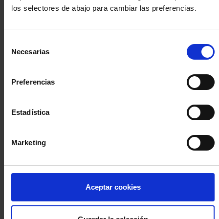
los selectores de abajo para cambiar las preferencias.
INICIA SESIÓN (Abogados y abogadas)
Selección
Accede con el carné colegial y tu firma electrónica ACA
Necesarias
de
Si es la primera vez que accedes al Sistema de Acceso Único de
consentimiento
la Abogacía recuerda que debes antes registrarte para aceptar
la política de privacidad y protección de datos a través de este
Preferencias
enlace, pulsando
aquí
Estadística
Entrar con ACA Plus
Marketing
¿No tienes cuenta?
Aceptar cookies
Regístrate