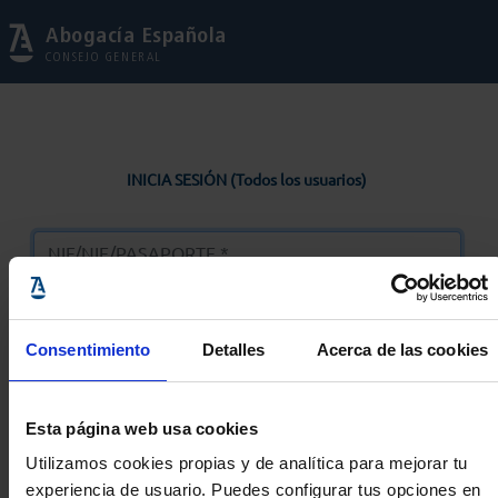
Abogacía Española
CONSEJO GENERAL
INICIA SESIÓN (Todos los usuarios)
Consentimiento
Detalles
Acerca de las cookies
Entrar
Esta página web usa cookies
Solicitar Contraseña
Utilizamos cookies propias y de analítica para mejorar tu
experiencia de usuario. Puedes configurar tus opciones en