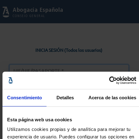
Abogacía Española
CONSEJO GENERAL
INICIA SESIÓN (Todos los usuarios)
Consentimiento
Detalles
Acerca de las cookies
Entrar
Esta página web usa cookies
Solicitar Contraseña
Utilizamos cookies propias y de analítica para mejorar tu
experiencia de usuario. Puedes configurar tus opciones en