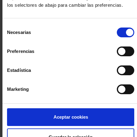
los selectores de abajo para cambiar las preferencias.
INICIA SESIÓN (Abogados y abogadas)
Selección
Accede con el carné colegial y tu firma electrónica ACA
Necesarias
de
Si es la primera vez que accedes al Sistema de Acceso Único de
consentimiento
la Abogacía recuerda que debes antes registrarte para aceptar
la política de privacidad y protección de datos a través de este
Preferencias
enlace, pulsando
aquí
Estadística
Entrar con ACA Plus
Marketing
¿No tienes cuenta?
Aceptar cookies
Regístrate