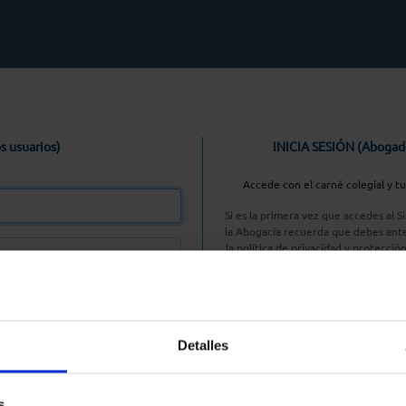
s usuarios)
INICIA SESIÓN (Abogad
Accede con el carné colegial y t
Si es la primera vez que accedes al 
la Abogacía recuerda que debes ante
la política de privacidad y protecció
enlace, pulsan
Entrar con AC
Detalles
aseña
s