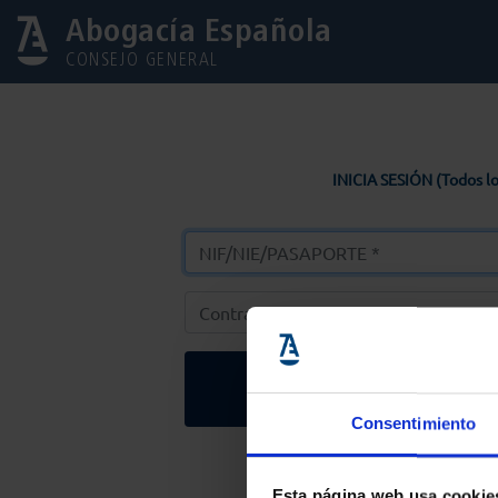
Abogacía Española
CONSEJO GENERAL
INICIA SESIÓN (Todos lo
Entrar
Consentimiento
Solicitar Contr
Esta página web usa cookie