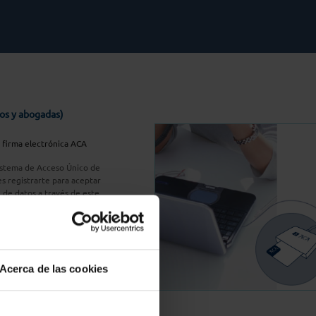
os y abogadas)
u firma electrónica ACA
Sistema de Acceso Único de
s registrarte para aceptar
n de datos a través de este
do
aquí
A Plus
Acerca de las cookies