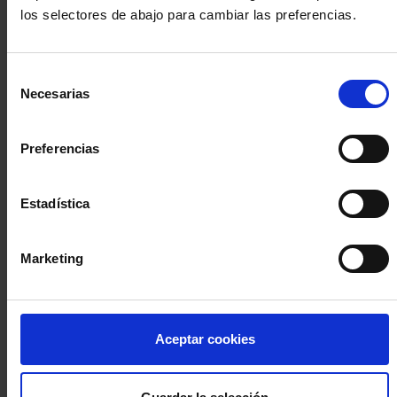
los selectores de abajo para cambiar las preferencias.
INICIA SESIÓN (Abogados y abogadas)
Selección
Accede con el carné colegial y tu firma electrónica ACA
Necesarias
de
Si es la primera vez que accedes al Sistema de Acceso Único de
consentimiento
la Abogacía recuerda que debes antes registrarte para aceptar
la política de privacidad y protección de datos a través de este
Preferencias
enlace, pulsando
aquí
Estadística
Entrar con ACA Plus
Marketing
¿No tienes cuenta?
Aceptar cookies
Regístrate