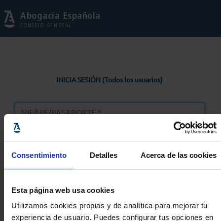
Abogacía Española
CONSEJO GENERAL
INICIA SESIÓN (Todos los usuarios)
Consentimiento
Detalles
Acerca de las cookies
Entrar
Esta página web usa cookies
Solicitar Contraseña
Utilizamos cookies propias y de analítica para mejorar tu
experiencia de usuario. Puedes configurar tus opciones en