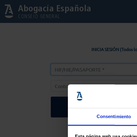
Abogacía Española
CONSEJO GENERAL
INICIA SESIÓN (Todos lo
Entrar
Consentimiento
Solicitar Contr
Esta página web usa cookie