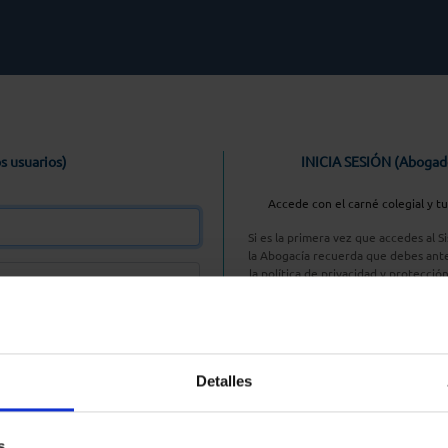
s usuarios)
INICIA SESIÓN (Abogad
Accede con el carné colegial y t
Si es la primera vez que accedes al 
la Abogacía recuerda que debes ante
la política de privacidad y protecció
enlace, pulsan
Entrar con AC
Detalles
aseña
s