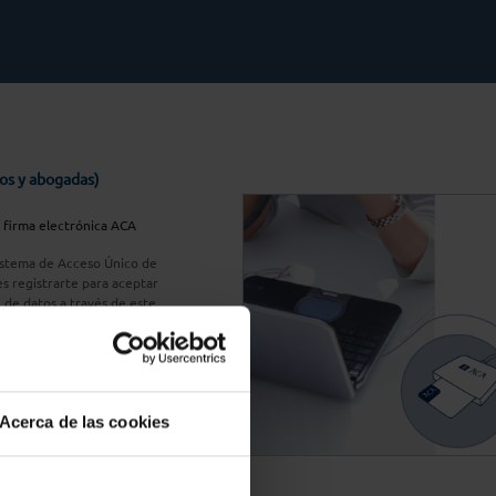
os y abogadas)
u firma electrónica ACA
Sistema de Acceso Único de
s registrarte para aceptar
n de datos a través de este
do
aquí
A Plus
Acerca de las cookies