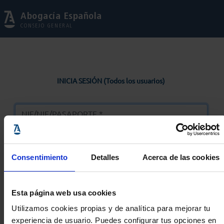
Abogacía Española
CONSEJO GENERAL
INICIA SESIÓN (Todos los usuarios)
Consentimiento
Detalles
Acerca de las cookies
Entrar
Esta página web usa cookies
Solicitar Contraseña
Utilizamos cookies propias y de analítica para mejorar tu
experiencia de usuario. Puedes configurar tus opciones en