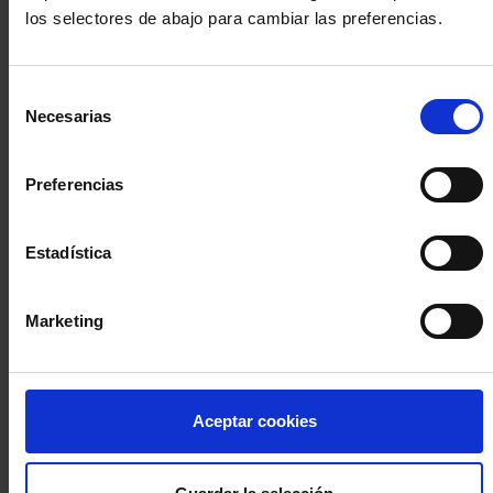
los selectores de abajo para cambiar las preferencias.
INICIA SESIÓN (Abogados y abogadas)
Selección
Accede con el carné colegial y tu firma electrónica ACA
Necesarias
de
Si es la primera vez que accedes al Sistema de Acceso Único de
consentimiento
la Abogacía recuerda que debes antes registrarte para aceptar
la política de privacidad y protección de datos a través de este
Preferencias
enlace, pulsando
aquí
Estadística
Entrar con ACA Plus
Marketing
¿No tienes cuenta?
Aceptar cookies
Regístrate