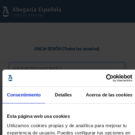
Abogacía Española
CONSEJO GENERAL
INICIA SESIÓN (Todos los usuarios)
Consentimiento
Detalles
Acerca de las cookies
Entrar
Esta página web usa cookies
Solicitar Contraseña
Utilizamos cookies propias y de analítica para mejorar tu
experiencia de usuario. Puedes configurar tus opciones en