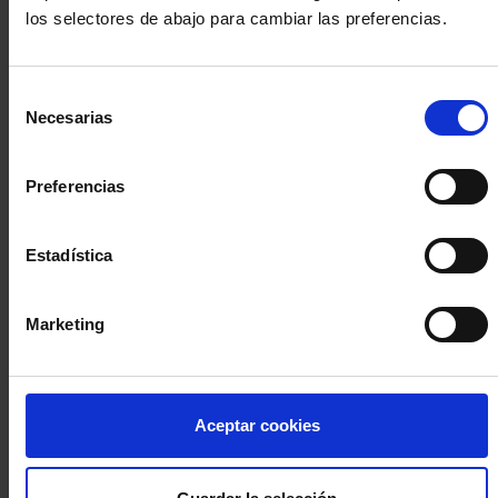
los selectores de abajo para cambiar las preferencias.
INICIA SESIÓN (Abogados y abogadas)
Selección
Accede con el carné colegial y tu firma electrónica ACA
Necesarias
de
Si es la primera vez que accedes al Sistema de Acceso Único de
consentimiento
la Abogacía recuerda que debes antes registrarte para aceptar
la política de privacidad y protección de datos a través de este
Preferencias
enlace, pulsando
aquí
Estadística
Entrar con ACA Plus
Marketing
¿No tienes cuenta?
Aceptar cookies
Regístrate