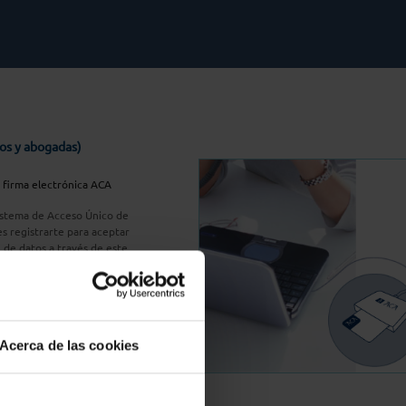
os y abogadas)
u firma electrónica ACA
Sistema de Acceso Único de
s registrarte para aceptar
n de datos a través de este
do
aquí
A Plus
Acerca de las cookies