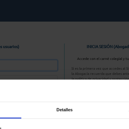
s usuarios)
INICIA SESIÓN (Abogad
Accede con el carné colegial y t
Si es la primera vez que accedes al 
la Abogacía recuerda que debes ante
la política de privacidad y protecció
enlace, pulsan
Entrar con AC
Detalles
aseña
s