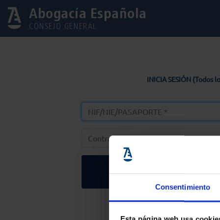
Abogacía Española
CONSEJO GENERAL
INICIA SESIÓN (Todos lo
Entrar
Consentimiento
Solicitar Contr
Esta página web usa cookie