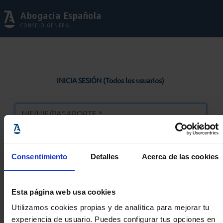
Abogacía Española
CONSEJO GENERAL
INICIA SESIÓN (Todos los usuarios)
Consentimiento
Detalles
Acerca de las cookies
Entrar
Esta página web usa cookies
Solicitar Contraseña
Utilizamos cookies propias y de analítica para mejorar tu
experiencia de usuario. Puedes configurar tus opciones en