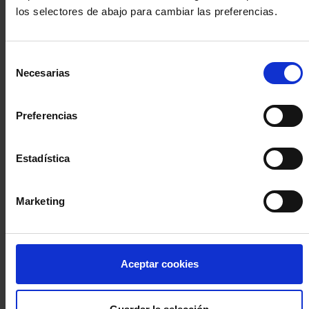
los selectores de abajo para cambiar las preferencias.
INICIA SESIÓN (Abogados y abogadas)
Selección
Accede con el carné colegial y tu firma electrónica ACA
Necesarias
de
Si es la primera vez que accedes al Sistema de Acceso Único de
consentimiento
la Abogacía recuerda que debes antes registrarte para aceptar
la política de privacidad y protección de datos a través de este
Preferencias
enlace, pulsando
aquí
Estadística
Entrar con ACA Plus
Marketing
¿No tienes cuenta?
Aceptar cookies
Regístrate