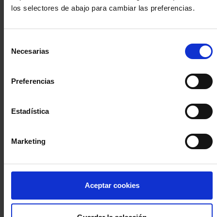
los selectores de abajo para cambiar las preferencias.
INICIA SESIÓN (Abogados y abogadas)
Selección
Accede con el carné colegial y tu firma electrónica ACA
Necesarias
de
Si es la primera vez que accedes al Sistema de Acceso Único de
consentimiento
la Abogacía recuerda que debes antes registrarte para aceptar
la política de privacidad y protección de datos a través de este
Preferencias
enlace, pulsando
aquí
Estadística
Entrar con ACA Plus
Marketing
¿No tienes cuenta?
Aceptar cookies
Regístrate