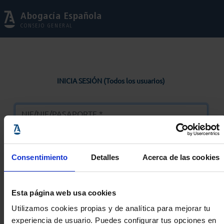
Abogacía Española
CONSEJO GENERAL
INICIA SESIÓN (Todos los usuarios)
Consentimiento
Detalles
Acerca de las cookies
Entrar
Esta página web usa cookies
Solicitar Contraseña
Utilizamos cookies propias y de analítica para mejorar tu
experiencia de usuario. Puedes configurar tus opciones en