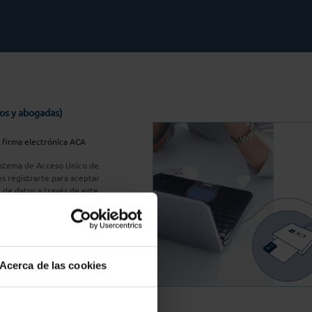
os y abogadas)
u firma electrónica ACA
Sistema de Acceso Único de
s registrarte para aceptar
n de datos a través de este
do
aquí
A Plus
Acerca de las cookies