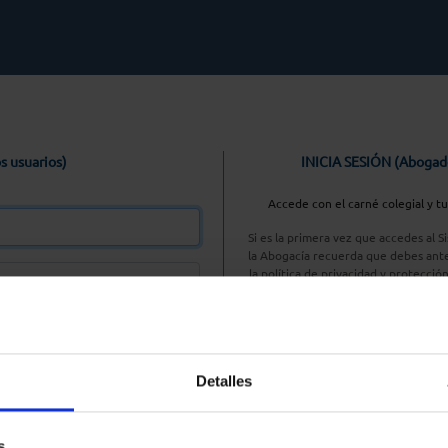
s usuarios)
INICIA SESIÓN (Abogad
Accede con el carné colegial y t
Si es la primera vez que accedes al 
la Abogacía recuerda que debes ante
la política de privacidad y protecció
enlace, pulsan
Entrar con AC
Detalles
aseña
s