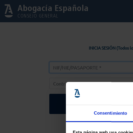
Abogacía Española
CONSEJO GENERAL
INICIA SESIÓN (Todos lo
Entrar
Consentimiento
Solicitar Contr
Esta página web usa cookie