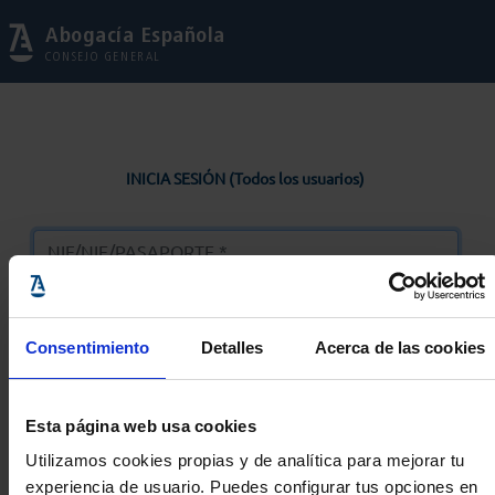
Abogacía Española
CONSEJO GENERAL
INICIA SESIÓN (Todos los usuarios)
Consentimiento
Detalles
Acerca de las cookies
Entrar
Esta página web usa cookies
Solicitar Contraseña
Utilizamos cookies propias y de analítica para mejorar tu
experiencia de usuario. Puedes configurar tus opciones en