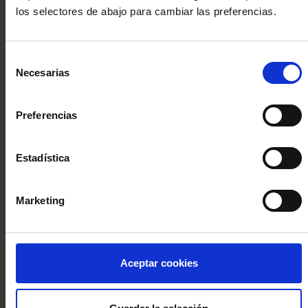
los selectores de abajo para cambiar las preferencias.
INICIA SESIÓN (Abogados y abogadas)
Selección
Accede con el carné colegial y tu firma electrónica ACA
Necesarias
de
Si es la primera vez que accedes al Sistema de Acceso Único de
consentimiento
la Abogacía recuerda que debes antes registrarte para aceptar
la política de privacidad y protección de datos a través de este
Preferencias
enlace, pulsando
aquí
Estadística
Entrar con ACA Plus
Marketing
¿No tienes cuenta?
Aceptar cookies
Regístrate