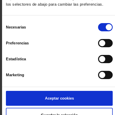
los selectores de abajo para cambiar las preferencias.
INICIA SESIÓN (Abogados y abogadas)
Selección
Accede con el carné colegial y tu firma electrónica ACA
Necesarias
de
Si es la primera vez que accedes al Sistema de Acceso Único de
consentimiento
la Abogacía recuerda que debes antes registrarte para aceptar
la política de privacidad y protección de datos a través de este
Preferencias
enlace, pulsando
aquí
Estadística
Entrar con ACA Plus
Marketing
¿No tienes cuenta?
Aceptar cookies
Regístrate