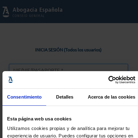
Abogacía Española
CONSEJO GENERAL
INICIA SESIÓN (Todos los usuarios)
Consentimiento
Detalles
Acerca de las cookies
Entrar
Esta página web usa cookies
Solicitar Contraseña
Utilizamos cookies propias y de analítica para mejorar tu
experiencia de usuario. Puedes configurar tus opciones en