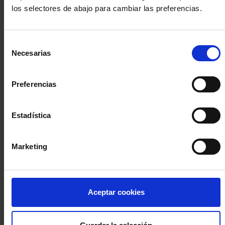
los selectores de abajo para cambiar las preferencias.
INICIA SESIÓN (Abogados y abogadas)
Selección
Accede con el carné colegial y tu firma electrónica ACA
Necesarias
de
Si es la primera vez que accedes al Sistema de Acceso Único de
consentimiento
la Abogacía recuerda que debes antes registrarte para aceptar
la política de privacidad y protección de datos a través de este
Preferencias
enlace, pulsando
aquí
Estadística
Entrar con ACA Plus
Marketing
¿No tienes cuenta?
Aceptar cookies
Regístrate