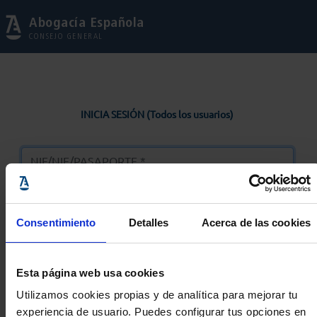
Abogacía Española
CONSEJO GENERAL
INICIA SESIÓN (Todos los usuarios)
Consentimiento
Detalles
Acerca de las cookies
Entrar
Esta página web usa cookies
Solicitar Contraseña
Utilizamos cookies propias y de analítica para mejorar tu
experiencia de usuario. Puedes configurar tus opciones en