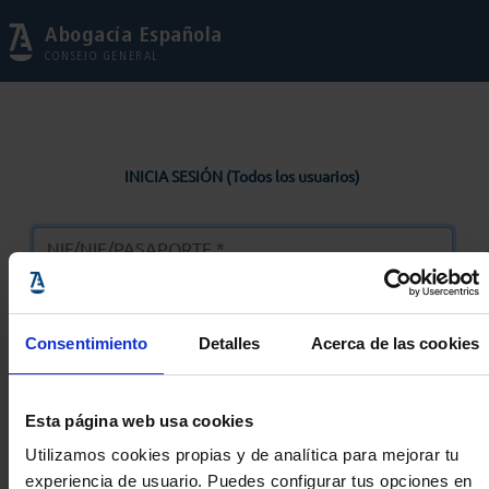
Abogacía Española
CONSEJO GENERAL
INICIA SESIÓN (Todos los usuarios)
Consentimiento
Detalles
Acerca de las cookies
Entrar
Esta página web usa cookies
Solicitar Contraseña
Utilizamos cookies propias y de analítica para mejorar tu
experiencia de usuario. Puedes configurar tus opciones en