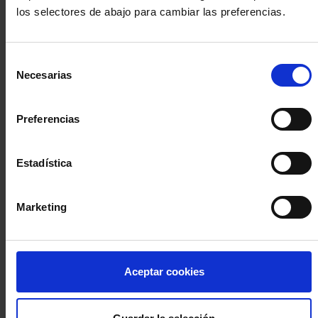
los selectores de abajo para cambiar las preferencias.
INICIA SESIÓN (Abogados y abogadas)
Selección
Accede con el carné colegial y tu firma electrónica ACA
Necesarias
de
Si es la primera vez que accedes al Sistema de Acceso Único de
consentimiento
la Abogacía recuerda que debes antes registrarte para aceptar
la política de privacidad y protección de datos a través de este
Preferencias
enlace, pulsando
aquí
Estadística
Entrar con ACA Plus
Marketing
¿No tienes cuenta?
Aceptar cookies
Regístrate