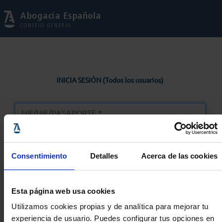
Abogacía Española
CONSEJO GENERAL
INICIA SESIÓN (Todos los usuarios)
Consentimiento
Detalles
Acerca de las cookies
Entrar
Esta página web usa cookies
Solicitar Contraseña
Utilizamos cookies propias y de analítica para mejorar tu
experiencia de usuario. Puedes configurar tus opciones en