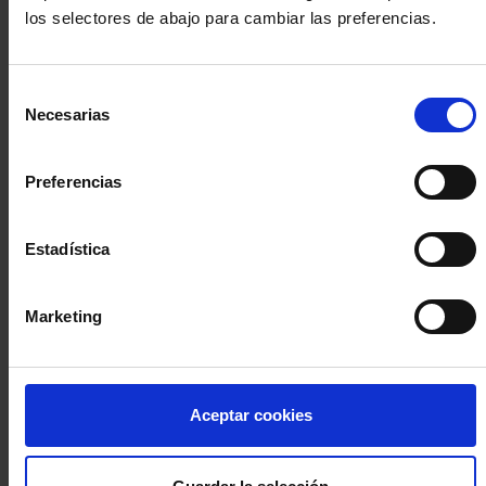
los selectores de abajo para cambiar las preferencias.
INICIA SESIÓN (Abogados y abogadas)
Selección
Accede con el carné colegial y tu firma electrónica ACA
Necesarias
de
Si es la primera vez que accedes al Sistema de Acceso Único de
consentimiento
la Abogacía recuerda que debes antes registrarte para aceptar
la política de privacidad y protección de datos a través de este
Preferencias
enlace, pulsando
aquí
Estadística
Entrar con ACA Plus
Marketing
¿No tienes cuenta?
Aceptar cookies
Regístrate