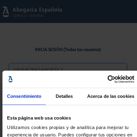
Abogacía Española
CONSEJO GENERAL
INICIA SESIÓN (Todos los usuarios)
Consentimiento
Detalles
Acerca de las cookies
Entrar
Esta página web usa cookies
Solicitar Contraseña
Utilizamos cookies propias y de analítica para mejorar tu
experiencia de usuario. Puedes configurar tus opciones en