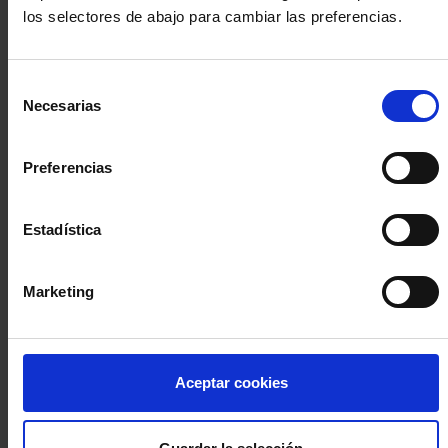
los selectores de abajo para cambiar las preferencias.
INICIA SESIÓN (Abogados y abogadas)
Selección
Accede con el carné colegial y tu firma electrónica ACA
Necesarias
de
Si es la primera vez que accedes al Sistema de Acceso Único de
consentimiento
la Abogacía recuerda que debes antes registrarte para aceptar
la política de privacidad y protección de datos a través de este
Preferencias
enlace, pulsando
aquí
Estadística
Entrar con ACA Plus
Marketing
¿No tienes cuenta?
Aceptar cookies
Regístrate