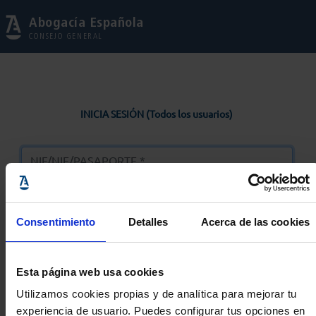
Abogacía Española
CONSEJO GENERAL
INICIA SESIÓN (Todos los usuarios)
Consentimiento
Detalles
Acerca de las cookies
Entrar
Esta página web usa cookies
Solicitar Contraseña
Utilizamos cookies propias y de analítica para mejorar tu
experiencia de usuario. Puedes configurar tus opciones en