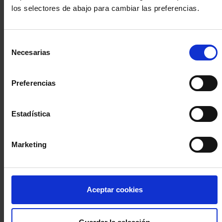
los selectores de abajo para cambiar las preferencias.
INICIA SESIÓN (Abogados y abogadas)
Selección
Accede con el carné colegial y tu firma electrónica ACA
Necesarias
de
Si es la primera vez que accedes al Sistema de Acceso Único de
consentimiento
la Abogacía recuerda que debes antes registrarte para aceptar
la política de privacidad y protección de datos a través de este
Preferencias
enlace, pulsando
aquí
Estadística
Entrar con ACA Plus
Marketing
¿No tienes cuenta?
Aceptar cookies
Regístrate