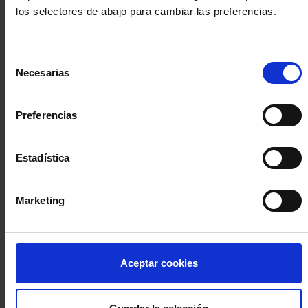
los selectores de abajo para cambiar las preferencias.
INICIA SESIÓN (Abogados y abogadas)
Selección
Accede con el carné colegial y tu firma electrónica ACA
Necesarias
de
Si es la primera vez que accedes al Sistema de Acceso Único de
consentimiento
la Abogacía recuerda que debes antes registrarte para aceptar
la política de privacidad y protección de datos a través de este
Preferencias
enlace, pulsando
aquí
Estadística
Entrar con ACA Plus
Marketing
¿No tienes cuenta?
Aceptar cookies
Regístrate