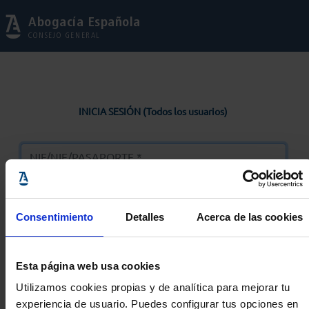
Abogacía Española
CONSEJO GENERAL
INICIA SESIÓN (Todos los usuarios)
Consentimiento
Detalles
Acerca de las cookies
Entrar
Esta página web usa cookies
Solicitar Contraseña
Utilizamos cookies propias y de analítica para mejorar tu
experiencia de usuario. Puedes configurar tus opciones en