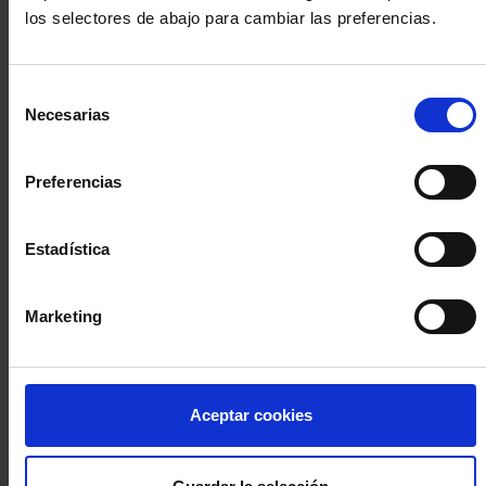
los selectores de abajo para cambiar las preferencias.
INICIA SESIÓN (Abogados y abogadas)
Selección
Accede con el carné colegial y tu firma electrónica ACA
Necesarias
de
Si es la primera vez que accedes al Sistema de Acceso Único de
consentimiento
la Abogacía recuerda que debes antes registrarte para aceptar
la política de privacidad y protección de datos a través de este
Preferencias
enlace, pulsando
aquí
Estadística
Entrar con ACA Plus
Marketing
¿No tienes cuenta?
Aceptar cookies
Regístrate