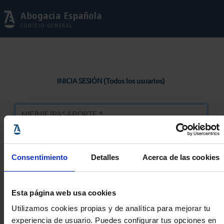
Abogacía Española
CONSEJO GENERAL
INICIA SESIÓN (Todos los usuarios)
Consentimiento
Detalles
Acerca de las cookies
Entrar
Esta página web usa cookies
Solicitar Contraseña
Utilizamos cookies propias y de analítica para mejorar tu
experiencia de usuario. Puedes configurar tus opciones en