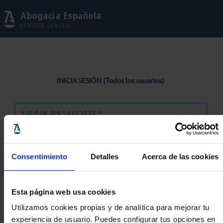
Abogacía Española
CONSEJO GENERAL
INICIA SESIÓN (Todos los usuarios)
Consentimiento
Detalles
Acerca de las cookies
Entrar
Esta página web usa cookies
Solicitar Contraseña
Utilizamos cookies propias y de analítica para mejorar tu
experiencia de usuario. Puedes configurar tus opciones en