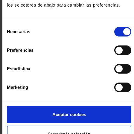
los selectores de abajo para cambiar las preferencias.
INICIA SESIÓN (Abogados y abogadas)
Selección
Accede con el carné colegial y tu firma electrónica ACA
Necesarias
de
Si es la primera vez que accedes al Sistema de Acceso Único de
consentimiento
la Abogacía recuerda que debes antes registrarte para aceptar
la política de privacidad y protección de datos a través de este
Preferencias
enlace, pulsando
aquí
Estadística
Entrar con ACA Plus
Marketing
¿No tienes cuenta?
Aceptar cookies
Regístrate